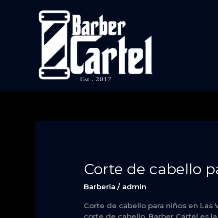
Skip
to
content
Corte
Corte de cabello p
de
cabello
Barberia
/
admin
para
Corte de cabello para niños en Las 
niños
corte de cabello, Barber Cartel es 
en