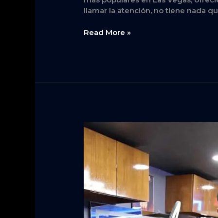
llamar la atención, no tiene nada q
Read More »
Corte
de
cabello
para
hombres
en
Las
Vegas