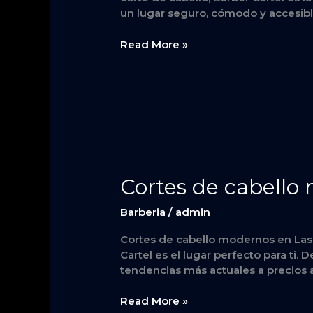
un lugar seguro, cómodo y accesible
Las
Vegas
Read More »
Cortes
Cortes de cabello
de
cabello
Barberia
/
admin
modernos
Cortes de cabello modernos en Las 
en
Cartel es el lugar perfecto para ti.
Las
tendencias más actuales a precios 
Vegas
Read More »