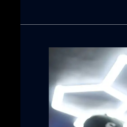
Barber
shop
with
affordable
pricing
Las
Vegas