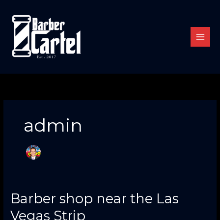
Skip
to
content
admin
Barber
Barber shop near the Las
shop
Vegas Strip
near