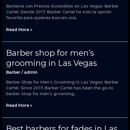
Las
Barbería con Precios Accesibles en Las Vegas: Barber
Vegas
Cartel. Desde 2017, Barber Cartel ha sido la opción
favorita para quienes buscan una..
Read More »
Barber
Barber shop for men’s
shop
grooming in Las Vegas
for
men’s
Barber
/
admin
grooming
in
Barber Shop for Men’s Grooming in Las Vegas: Barber
Las
Cartel. Since 2017, Barber Cartel has been the go-to
Vegas
barber shop for men’s grooming..
Read More »
Best
Best barbers for fades in Las