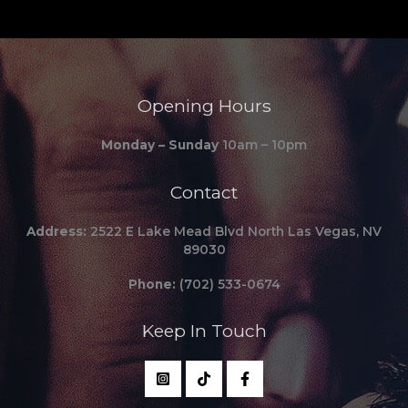
Opening Hours
Monday – Sunday
10am – 10pm
Contact
Address:
2522 E Lake Mead Blvd North Las Vegas, NV
89030
Phone:
(702) 533-0674
Keep In Touch