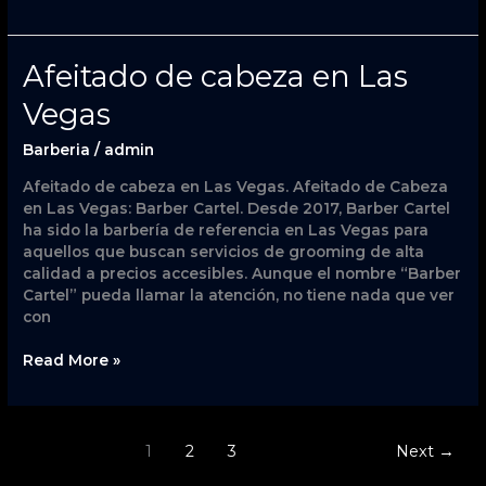
Afeitado
Afeitado de cabeza en Las
de
Vegas
cabeza
en
Barberia
/
admin
Las
Vegas
Afeitado de cabeza en Las Vegas. Afeitado de Cabeza
en Las Vegas: Barber Cartel. Desde 2017, Barber Cartel
ha sido la barbería de referencia en Las Vegas para
aquellos que buscan servicios de grooming de alta
calidad a precios accesibles. Aunque el nombre “Barber
Cartel” pueda llamar la atención, no tiene nada que ver
con
Read More »
1
2
3
Next
→