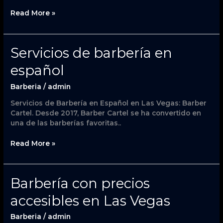
Read More »
Servicios
Servicios de barbería en
de
español
barbería
en
Barberia
/
admin
español
Servicios de Barbería en Español en Las Vegas: Barber
Cartel. Desde 2017, Barber Cartel se ha convertido en
una de las barberías favoritas..
Read More »
Barbería
Barbería con precios
con
accesibles en Las Vegas
precios
accesibles
Barberia
/
admin
en