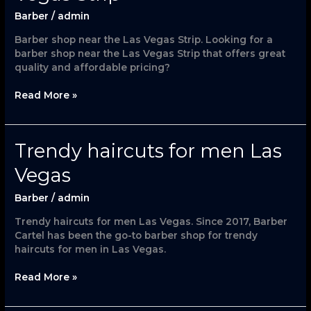
the
Barber
/
admin
Las
Vegas
Barber shop near the Las Vegas Strip. Looking for a
Strip
barber shop near the Las Vegas Strip that offers great
quality and affordable pricing?
Read More »
Trendy
Trendy haircuts for men Las
haircuts
Vegas
for
men
Barber
/
admin
Las
Vegas
Trendy haircuts for men Las Vegas. Since 2017, Barber
Cartel has been the go-to barber shop for trendy
haircuts for men in Las Vegas.
Read More »