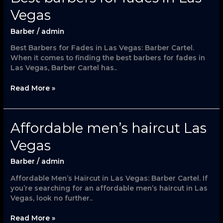
barbers
Vegas
for
fades
Barber
/
admin
in
Las
Best Barbers for Fades in Las Vegas: Barber Cartel.
Vegas
When it comes to finding the best barbers for fades in
Las Vegas, Barber Cartel has..
Read More »
Affordable
Affordable men’s haircut Las
men’s
Vegas
haircut
Las
Barber
/
admin
Vegas
Affordable Men’s Haircut in Las Vegas: Barber Cartel. If
you’re searching for an affordable men’s haircut in Las
Vegas, look no further..
Read More »